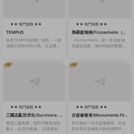
★★ 熱門遊戲 ★★
★★ 熱門遊戲 ★★
100
100
TEMPUS
弗羅森海姆/Frozenheim（v1.
2.0.1）
你是TEMPUS的唯一居民，一個
《Frozenheim》是一款北歐城
遠離文明世界的小島。在這裏，
市建造遊戲，擁有精細的家園管
你過着甯靜無憂無慮的生活。但
理和即時戰略玩法。帶領你的維
有一天晚上，一道耀眼的燈光出
京部族在冰冷的北地挺過各種艱
現，伴随着雷鳴般的聲音。從那
難險阻，跨越季節，年複一年地
VIP
VIP
一刻起，一切都變...
發展壯大。建...
★★ 熱門遊戲 ★★
★★ 熱門遊戲 ★★
100
100
三國志亂世求生/Survivors: T
古迹修複者/Monuments Flip
hree Kingdoms（Build.993
per
重溫三國英雄，面對不斷進攻的
努力做好一名古迹修複師。在這
0442-1.1）
敵人，生存到最後。 請通過自己
款名爲古迹修複大師的遊戲中你