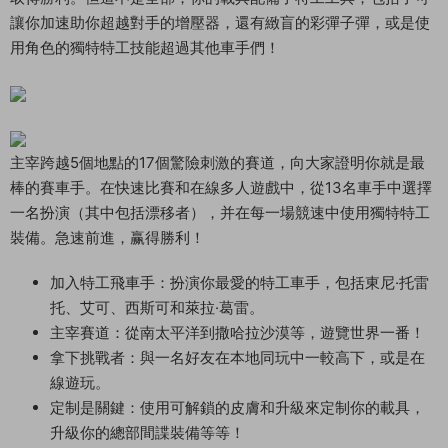
讓你加速助你超越對手的增壓器，還有緻盲的彩彈子彈，或是使
用角色的獨特特工技能超過其他車手們！
主宰跨越5個地點的17個驚險刺激的賽道，向大家證明你就是最
棒的賽車手。在快速比賽和在線多人遊戲中，從13名車手中選擇
一名扮演（其中包括漂移者），并在每一場競速中使用獨特特工
裝備。急速前進，赢得勝利！
加入特工飛車手：扮演你最愛的特工車手，包括東尼·托雷
托、艾可、西斯可和萊拉·葛雷。
主宰賽道：從南太平洋到撒哈拉沙漠等，遊覽世界一番！
拿下挑戰者：與一名好友在本地同玩中一較高下，或是在
線遊玩。
定制是關鍵：使用可解鎖的皮膚和升級來定制你的載具，
升級你的總部間諜裝備等等！