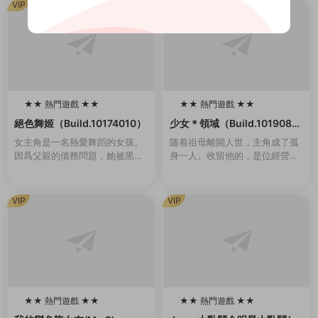
VIP
VIP
★★ 熱門遊戲 ★★
★★ 熱門遊戲 ★★
100
100
絕色舞姬（Build.10174010）
少女＊領域（Build.1019084
6-1.0.2）
女主角是一名熱愛舞蹈的女孩。
随着祖母離開人世，主角成了孤
因爲父親的債務問題，她被黑幫
身一人。收留他的，是位經營着
控制在夜總會爲客人跳舞。爲了
女校的同齡大小姐。 無處可去的
防止她逃跑，有時邪惡的黑幫頭
他，隻能穿上女生制服，住進女
目會将她用繩索捆綁起來。玩家
生宿舍。但是，與他共同生活的
VIP
VIP
需要通過鍵盤幫助她完...
大小姐們，是一群很...
★★ 熱門遊戲 ★★
★★ 熱門遊戲 ★★
100
100