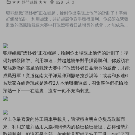
★★ 熱門遊戲 ★★
628
0
犯罪組織“漂移者”正在崛起，輪到你出場阻止他們的計劃了！準備
好觸發陷阱、利用加速，并超越競争對手獲得勝利。你必須在緊張
刺激的高風險競速大賽中打敗漂移者日益增長的威脅，才能成爲冠
軍！賽道從南太平洋延伸到撒哈拉沙漠等！或者和多達6名玩家在
線遊玩或是進行2人本地聯機遊戲，召集夥伴們把輪胎預熱一下
——在這裏，沒有一刻不充滿刺激。坐上你最喜愛的特工飛車手載
具，讓漂移者明白你隻爲取勝而來。利用加速并活用大腦和關卡内
犯罪組織“漂移者”正在崛起，輪到你出場阻止他們的計劃了！準
的秘密秘密捷徑，占得優勢并取得勝利。但這不是全部，你的載具
備好觸發陷阱、利用加速，并超越競争對手獲得勝利。你必須在
配備了特工工具，包括了可讓你加速助你...
緊張刺激的高風險競速大賽中打敗漂移者日益增長的威脅，才能
成爲冠軍！賽道從南太平洋延伸到撒哈拉沙漠等！或者和多達6
名玩家在線遊玩或是進行2人本地聯機遊戲，召集夥伴們把輪胎
預熱一下——在這裏，沒有一刻不充滿刺激。
坐上你最喜愛的特工飛車手載具，讓漂移者明白你隻爲取勝而
來。利用加速并活用大腦和關卡内的秘密秘密捷徑，占得優勢并
取得勝利。但這不是全部，你的載具配備了特工工具，包括了可