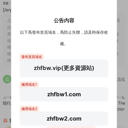
【點擊下載】
度盤：
安裝碼：letgame2021.com
[/erphpdown]
公告内容
溫馨提示： 1、網站爲純屬個人愛好收集。并不具備版權，僅
供試閱，僅供學習交流,請于下載後24小時内删除，小夥伴們如
以下爲發布首頁域名，爲防止失聯，請及時保存收
果喜歡，且有支付能力，請您一定支持正版。隻有支持正版才能
促進整個行業的良性發展，刺激作者的創作熱情 2、站内所有版
藏。
權歸原作者及發行商所有。如有侵犯到您的權益，請聯系我們，
确認之後立即删除。爲此給您帶來的不便，敬請諒解！ 3、如有
發布首頁域名
鏈接失效請在下方評論區留言，站長看到後第一時間給您補鏈
zhfbw.vip(更多資源站)
分享海報
備用域名1
zhfbw1.com
上一篇
下一篇
陸行鳥賽車 GP – Chocobo GP
星之卡比完整合集版 Kirby – The
Complete Collection
備用域名2
zhfbw2.com
猜你喜歡