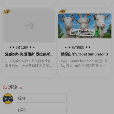
的戰略和技能,将自己喜歡的三國
将會作爲一名對古迹進行修複工
志英雄重生爲真正的英雄，帶領
作的專業人員去完成各種任務。
副官出生入死，再次成爲在曆史
你将在世界上最偉大的古建築中
VIP
VIP
戰場上不斷成長的...
選出你要進行修複的那...
★★ 熱門遊戲 ★★
★★ 熱門遊戲 ★★
100
100
漫威蜘蛛俠:邁爾斯·墨拉萊斯
模拟山羊3/Goat Simulator 3
的崛起/Marvel’s Spider-Ma
在《漫威蜘蛛俠》重制版發生的
名稱: Goat Simulator 3類型: 冒
n: Miles Morales
事件過後，少年邁爾斯·墨拉萊斯
險, 獨立, 角色扮演開發商: Coffe
一邊努力适應新家的生活，一邊
e Stain North AB發行商: Coffe
追随導師彼得·帕克的腳步，成爲
e Stain ...
新一代的蜘蛛俠。然而，當一場
激烈的權力鬥争威...
評論
0