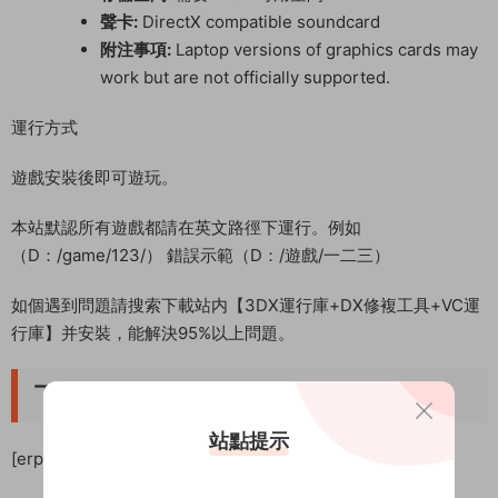
聲卡:
DirectX compatible soundcard
附注事項:
Laptop versions of graphics cards may
work but are not officially supported.
運行方式
遊戲安裝後即可遊玩。
本站默認所有遊戲都請在英文路徑下運行。例如
（D：/game/123/） 錯誤示範（D：/遊戲/一二三）
如個遇到問題請搜索下載站内【3DX運行庫+DX修複工具+VC運
行庫】并安裝，能解決95%以上問題。
下載地址
站點提示
[erphpdown]