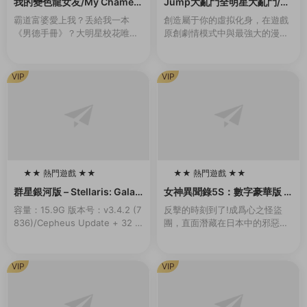
我的變色龍女友/My Chamele
Jump大亂鬥全明星大亂鬥/U
on Girlfriend（Build.102136
MP FORCE（v3.02終極版）
霸道富婆愛上我？丢給我一本
創造屬于你的虛拟化身，在遊戲
55-1.0）
《男德手冊》？大明星校花唯獨
原創劇情模式中與最強大的漫畫
愛我？對我百般溫柔維護？強行
英雄并肩作戰，或是前去聯機大
開挂，這該不會是白日夢吧……
廳挑戰其他玩家，并且發掘各種
其實愛我的美少女（白富美）背
玩法。 名稱: JUMP FORCE類
VIP
VIP
後都有不爲人知的秘密…...
型: 動作...
★★ 熱門遊戲 ★★
★★ 熱門遊戲 ★★
100
100
群星銀河版 – Stellaris: Galax
女神異聞錄5S：數字豪華版 –
y Edition
persona 5 Strikers: Digital
容量：15.9G 版本号：v3.4.2 (7
反擊的時刻到了!成爲心之怪盜
Deluxe Edition
836)/Cepheus Update + 32 D
團，直面潛藏在日本中的邪惡。
LCs/Bonuses新增官中準備好展
本應是與夥伴們快樂的夏季旅
開您的旅程，在星際間探索、...
行，卻與扭曲的現實一同發生劇
變……揭露真相，奪回在事件中
VIP
VIP
心的人們被囚禁的心靈！...