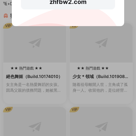
zhfbw2.com
版+DLC）
猜你喜歡
VIP
VIP
★★ 熱門遊戲 ★★
★★ 熱門遊戲 ★★
100
100
絕色舞姬（Build.10174010）
少女＊領域（Build.1019084
6-1.0.2）
女主角是一名熱愛舞蹈的女孩。
随着祖母離開人世，主角成了孤
因爲父親的債務問題，她被黑幫
身一人。收留他的，是位經營着
控制在夜總會爲客人跳舞。爲了
女校的同齡大小姐。 無處可去的
防止她逃跑，有時邪惡的黑幫頭
他，隻能穿上女生制服，住進女
目會将她用繩索捆綁起來。玩家
生宿舍。但是，與他共同生活的
VIP
VIP
需要通過鍵盤幫助她完...
大小姐們，是一群很...