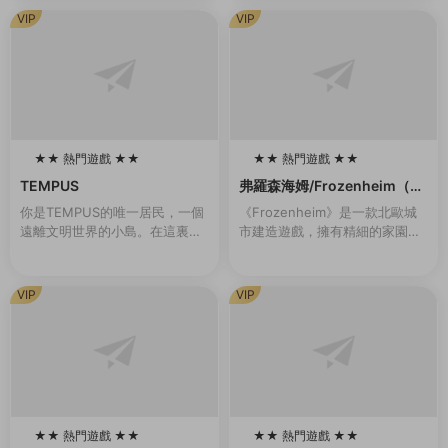
變……揭露真相，奪回在事件中
VIP
VIP
心的人們被囚禁的心靈！...
★★ 熱門遊戲 ★★
★★ 熱門遊戲 ★★
100
100
TEMPUS
弗羅森海姆/Frozenheim（v1.
2.0.1）
你是TEMPUS的唯一居民，一個
《Frozenheim》是一款北歐城
遠離文明世界的小島。在這裏，
市建造遊戲，擁有精細的家園管
你過着甯靜無憂無慮的生活。但
理和即時戰略玩法。帶領你的維
有一天晚上，一道耀眼的燈光出
京部族在冰冷的北地挺過各種艱
現，伴随着雷鳴般的聲音。從那
難險阻，跨越季節，年複一年地
VIP
VIP
一刻起，一切都變...
發展壯大。建...
★★ 熱門遊戲 ★★
★★ 熱門遊戲 ★★