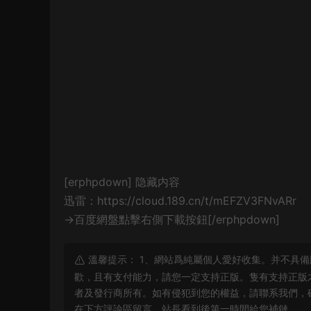
[erphpdown]
隐藏内容
迅雷：https://cloud.189.cn/t/mEFZV3FNvARr
→百度網盤點擊右側下載按鈕[/erphpdown]
溫馨提示： 1、網站爲純屬個人愛好收集。并不具備
歡，且有支付能力，請您一定支持正版。隻有支持正版
者及發行商所有。如有侵犯到您的權益，請聯系我們，
在下方評論區留言，站長看到後第一時間給您補鏈