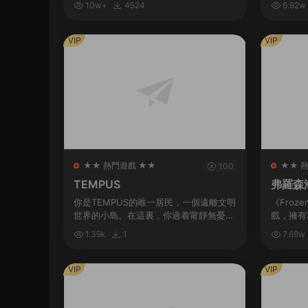
10w+
4524
6.92w
各種玩法。 名稱: JUMP FORCE類型: 動
探索、...
作...
VIP
VIP
★★ 熱門遊戲 ★★
★★ 
100
TEMPUS
弗羅森海姆
0.1）
你是TEMPUS的唯一居民，一個遠離文明
《Froz
世界的小島。在這裏，你過着甯靜無憂無
戲，擁有
慮的生活。但有一天晚上，一道耀眼的燈
法。帶領
1.39k
1
7.69w
光出現，伴随着雷鳴般的聲音。從那一刻
各種艱難
起，一切都變...
展壯大。建
VIP
VIP