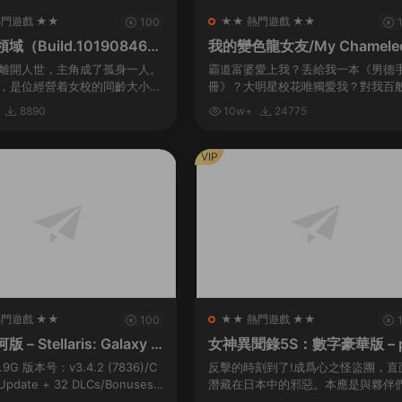
熱門遊戲 ★★
★★ 熱門遊戲 ★★
100
（Build.10190846-
我的變色龍女友/My Chamele
Girlfriend（Build.10213655-
離開人世，主角成了孤身一人。
霸道富婆愛上我？丢給我一本《男德
0）
，是位經營着女校的同齡大小
冊》？大明星校花唯獨愛我？對我百
處可去的他，隻能穿上女生制
柔維護？強行開挂，這該不會是白日
8890
10w+
24775
女生宿舍。但是，與他共同生活
吧……其實愛我的美少女（白富美）
們，是一群很...
都有不爲人知的秘密…...
VIP
熱門遊戲 ★★
★★ 熱門遊戲 ★★
100
– Stellaris: Galaxy E
女神異聞錄5S：數字豪華版 – 
rsona 5 Strikers: Digital Del
9G 版本号：v3.4.2 (7836)/C
反擊的時刻到了!成爲心之怪盜團，直
Edition
Update + 32 DLCs/Bonuses
潛藏在日本中的邪惡。本應是與夥伴
準備好展開您的旅程，在星際間
樂的夏季旅行，卻與扭曲的現實一同