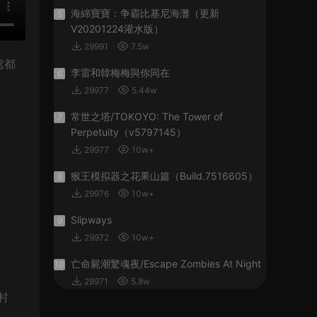
海綿寶寶：争霸比基尼海灘（更新
5
V20201224灌水版）
29991
7.5w
處都
李雷和韓梅梅與你同在
6
29977
5.44w
常世之塔/TOKOYO: The Tower of
7
Perpetuity（v5797145）
29977
10w+
猴王模拟器之花果山篇（Build.7516605）
8
29976
10w+
Slipways
9
29972
10w+
亡命屍潮驚魂夜/Escape Zombies At Night
10
29971
5.8w
村