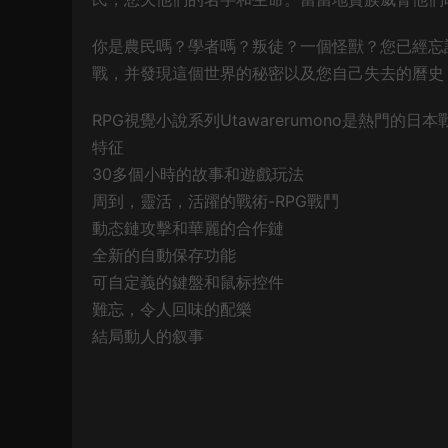
你是農民嗎？學者嗎？叛徒？一個怪獸？您已經忘
戰，并發現這個世界的秘密以及您自己失去的曆史
RPG視覺小說系列Utawarerumono是熱門
特征
30多個小時的故事和遊戲玩法
周到，靈活，活躍的戰術-RPG戰鬥
動态鏈攻擊和華麗的合作鏈
全新的自動保存功能
可自定義的鍵盤和鼠标控件
難忘，令人回味的配樂
結局動人的叙事