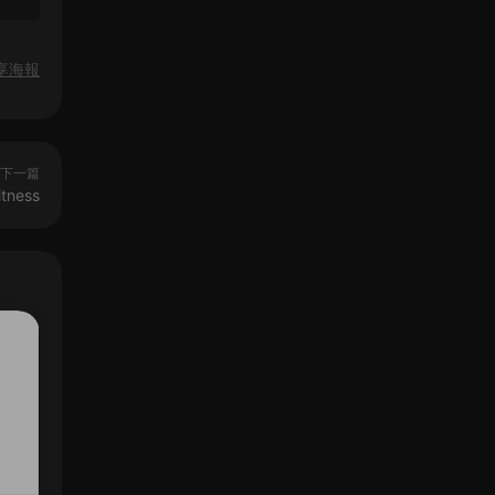
享海報
下一篇
tness