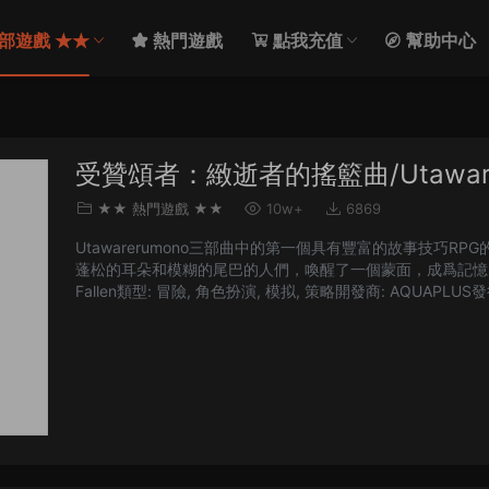
部遊戲 ★★
熱門遊戲
點我充值
幫助中心
受贊頌者：緻逝者的搖籃曲/Utawarerumon
★★ 熱門遊戲 ★★
10w+
6869
Utawarerumono三部曲中的第一個具有豐富的故事技巧
蓬松的耳朵和模糊的尾巴的人們，喚醒了一個蒙面，成爲記憶的人哈庫洛。 名
Fallen類型: 冒險, 角色扮演, 模拟, 策略開發商: AQUAPLUS發行商
行日期: 2021年1月22日 醒來，Hakuowlo。是時候再次面對