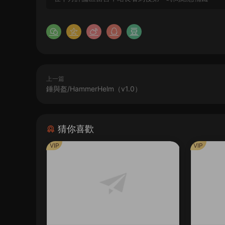
上一篇
錘與盔/HammerHelm（v1.0）
猜你喜歡
VIP
VIP