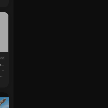
的人
100
re
2-
，生
,将
英
曆史