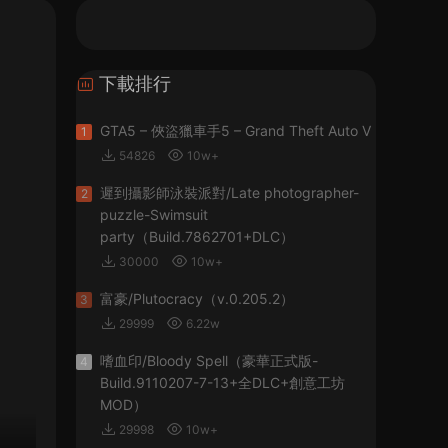
下載排行
GTA5 – 俠盜獵車手5 – Grand Theft Auto V
1
54826
10w+
遲到攝影師泳裝派對/Late photographer-
2
puzzle-Swimsuit
party（Build.7862701+DLC）
30000
10w+
富豪/Plutocracy（v.0.205.2）
3
29999
6.22w
嗜血印/Bloody Spell（豪華正式版-
4
Build.9110207-7-13+全DLC+創意工坊
MOD）
29998
10w+