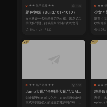
★★ 熱門遊戲 ★★
★★ 
100
絕色舞姬（Build.10174010）
少女＊領域
1.0.2）
女主角是一名熱愛舞蹈的女孩。因爲父親
随着祖母
的債務問題，她被黑幫控制在夜總會爲客
收留他的
人跳舞。爲了防止她逃跑，有時邪惡的黑
姐。 無
10w+
17323
8.95w
幫頭目會将她用繩索捆綁起來。玩家需要
服，住進
通過鍵盤幫助她完...
的大小姐
VIP
VIP
★★ 熱門遊戲 ★★
★★ 
100
Jump大亂鬥全明星大亂鬥/UMP
群星銀河版 
FORCE（v3.02終極版）
dition
創造屬于你的虛拟化身，在遊戲原創劇情
容量：15.
模式中與最強大的漫畫英雄并肩作戰，或
epheus 
是前去聯機大廳挑戰其他玩家，并且發掘
新增官中