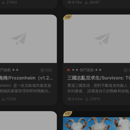
27600
8.79w
28467
劇變……揭露真相，奪回在事件中心
們被囚禁的心靈！...
VIP
熱門遊戲 ★★
★★ 熱門遊戲 ★★
100
/Frozenheim（v1.2.
三國志亂世求生/Survivors: Th
e Kingdoms（Build.993044
enheim》是一款北歐城市建造遊
重溫三國英雄，面對不斷進攻的敵人
1.1）
精細的家園管理和即時戰略玩
存到最後。 請通過自己的戰略和技能
你的維京部族在冰冷的北地挺過
自己喜歡的三國志英雄重生爲真正的
12382
6.44w
23615
險阻，跨越季節，年複一年地發
雄，帶領副官出生入死，再次成爲在
...
戰場上不斷成長的...
VIP