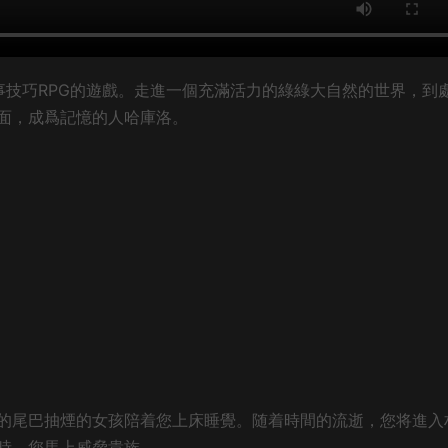
富的故事技巧RPG的遊戲。走進一個充滿活力的綠綠大自然的世界，到
面，成爲記憶的人哈庫洛。
的尾巴抽煙的女孩陪着您上床睡覺。随着時間的流逝，您将進入
時，您馬上威脅貴族…