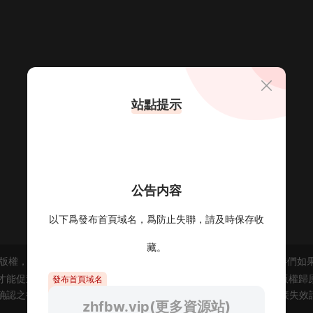
站點提示
公告内容
以下爲發布首頁域名，爲防止失聯，請及時保存收
藏。
版權，僅供試閱，僅供學習交流,請于下載後24小時内删除，小夥伴們如
才能促進整個行業的良性發展，刺激作者的創作熱情 2、站内所有版權歸
發布首頁域名
确認之後立即删除。爲此給您帶來的不便，敬請諒解！ 3、如有鏈接失效
zhfbw.vip(更多資源站)