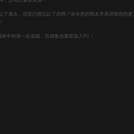
記了過去，但是已經忘記了您嗎？命令您的戰友并爲捍衛您的家
！
的日本戰術中的第一款遊戲，其續集也重新加入PC！