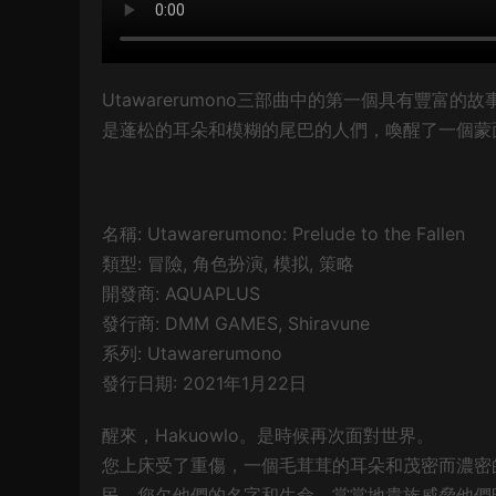
Utawarerumono三部曲中的第一個具有豐
是蓬松的耳朵和模糊的尾巴的人們，喚醒了一個蒙
名稱: Utawarerumono: Prelude to the Fallen
類型: 冒險, 角色扮演, 模拟, 策略
開發商: AQUAPLUS
發行商: DMM GAMES, Shiravune
系列: Utawarerumono
發行日期: 2021年1月22日
醒來，Hakuowlo。是時候再次面對世界。
您上床受了重傷，一個毛茸茸的耳朵和茂密而濃密
民，您欠他們的名字和生命。當當地貴族威脅他們