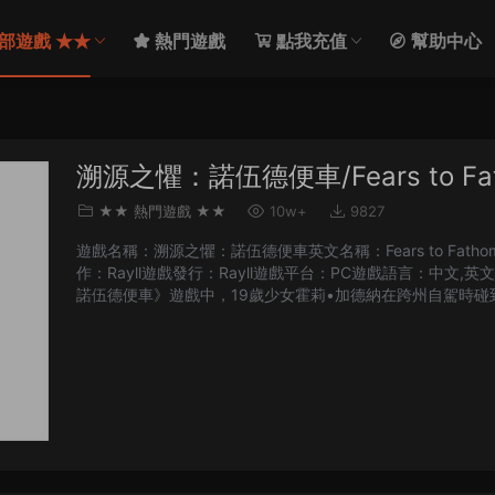
部遊戲 ★★
熱門遊戲
點我充值
幫助中心
溯源之懼：諾伍德便車/Fears to Fatho
★★ 熱門遊戲 ★★
10w+
9827
遊戲名稱：溯源之懼：諾伍德便車英文名稱：Fears to Fathom 
作：Rayll遊戲發行：Rayll遊戲平台：PC遊戲語言：中文,英文
諾伍德便車》遊戲中，19歲少女霍莉•加德納在跨州自駕時
是對于諾伍德山谷中正在發生的事，她似乎毫不知情。