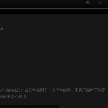
ke
莉•加德納在跨州自駕時碰到了非比尋常的事，不得不臨時下榻于
她似乎毫不知情。