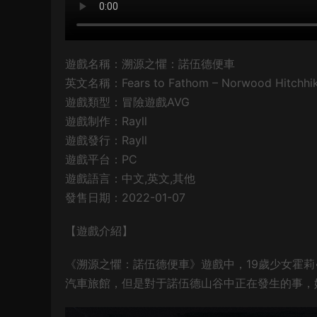
遊戲名稱：溯源之懼：諾伍德便車
英文名稱：Fears to Fathom – Norwood Hitchhi
遊戲類型：冒險遊戲AVG
遊戲制作：Rayll
遊戲發行：Rayll
遊戲平台：PC
遊戲語言：中文,英文,其他
發售日期：2022-01-07
【遊戲介紹】
《溯源之懼：諾伍德便車》遊戲中，19歲少女霍
汽車旅館，但是對于諾伍德山谷中正在發生的事，