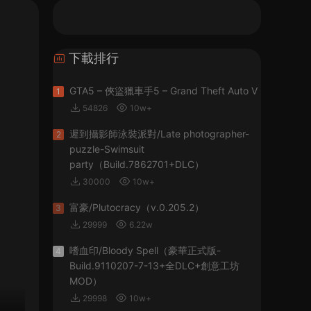
下載排行
GTA5 – 俠盜獵車手5 – Grand Theft Auto V
1
54826
10w+
遲到攝影師泳裝派對/Late photographer-
2
puzzle-Swimsuit
party（Build.7862701+DLC）
30000
10w+
富豪/Plutocracy（v.0.205.2）
3
29999
6.22w
嗜血印/Bloody Spell（豪華正式版-
4
Build.9110207-7-13+全DLC+創意工坊
MOD）
29998
10w+