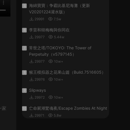
海綿寶寶：争霸比基尼海灘（更新
5
V20201224灌水版）
29991
7.5w
李雷和韓梅梅與你同在
6
29977
5.44w
常世之塔/TOKOYO: The Tower of
7
Perpetuity（v5797145）
29977
10w+
猴王模拟器之花果山篇（Build.7516605）
8
29976
10w+
Slipways
9
29972
10w+
一家
亡命屍潮驚魂夜/Escape Zombies At Night
10
29971
5.8w