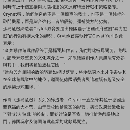
同時有上千個直接與大腦相連的來源實時進行戰術策略指導。
Crynet稱，他們創造的不是一個簡單的戰士，也不是一個純粹的
戰鬥機器，而是綜合強化二者的優勢、彌補雙方的劣勢。
孤島危機締造者Crytek威脅要遷出德國鑒于德國政府整肅“暴力遊
戲”的行動有擴大化的趨勢，Crytek首席執行官Cevat Yerli對此
表示：
“查禁動作遊戲作品等于是驅逐其作者，我們對此極爲關切。遊戲
可謂未來最重要的文化媒介之一，如果德國創作人員無法有效參
與其中，我們将被迫遷往它國。”
“當前與之相關的政治議題如得以落實，将使德國本土才俊喪失其
在全球遊戲業中的地位，繼而使德國消費者與這種既有趣又安全
的娛樂形式無緣。”
作爲《孤島危機》系列的締造者，Crytek一直堅守其位于德國法
蘭克福的大本營。由于受校園槍擊案的影響，德國政府最近收緊
了對“殺人遊戲”的控制，開始讨論是否将一切打槍遊戲掃地出
門，德國玩家及德國遊戲産業對此頗爲關注。