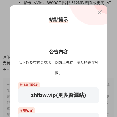
顯卡: NVidia 8800GT 闆載 512MB 顯存或更高, ATI
3850HD 闆載 512Mb 顯存或更高
聲卡: 所有兼容 DirectX 的聲卡
站點提示
DirectX®: 9.0c
公告内容
[erphpdown]
隐藏内容
以下爲發布首頁域名，爲防止失聯，請及時保存收
天翼：https://cloud.189.cn/t/R7nABjnUFv2y
→百度網盤點擊右側下載按鈕[/erphpdown]
藏。
溫馨提示： 1、網站爲純屬個人愛好收集。并不具備版權，僅
發布首頁域名
供試閱，僅供學習交流,請于下載後24小時内删除，小夥伴們如
zhfbw.vip(更多資源站)
果喜歡，且有支付能力，請您一定支持正版。隻有支持正版才能
促進整個行業的良性發展，刺激作者的創作熱情 2、站内所有版
權歸原作者及發行商所有。如有侵犯到您的權益，請聯系我們，
備用域名1
确認之後立即删除。爲此給您帶來的不便，敬請諒解！ 3、如有