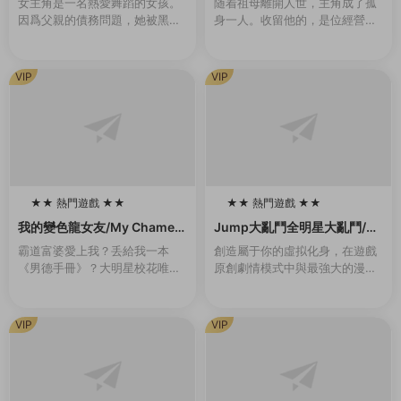
女主角是一名熱愛舞蹈的女孩。
随着祖母離開人世，主角成了孤
因爲父親的債務問題，她被黑幫
身一人。收留他的，是位經營着
控制在夜總會爲客人跳舞。爲了
女校的同齡大小姐。 無處可去的
防止她逃跑，有時邪惡的黑幫頭
他，隻能穿上女生制服，住進女
目會将她用繩索捆綁起來。玩家
生宿舍。但是，與他共同生活的
VIP
VIP
需要通過鍵盤幫助她完...
大小姐們，是一群很...
★★ 熱門遊戲 ★★
★★ 熱門遊戲 ★★
100
100
我的變色龍女友/My Chamele
Jump大亂鬥全明星大亂鬥/U
on Girlfriend（Build.102136
MP FORCE（v3.02終極版）
霸道富婆愛上我？丢給我一本
創造屬于你的虛拟化身，在遊戲
55-1.0）
《男德手冊》？大明星校花唯獨
原創劇情模式中與最強大的漫畫
愛我？對我百般溫柔維護？強行
英雄并肩作戰，或是前去聯機大
開挂，這該不會是白日夢吧……
廳挑戰其他玩家，并且發掘各種
其實愛我的美少女（白富美）背
玩法。 名稱: JUMP FORCE類
VIP
VIP
後都有不爲人知的秘密…...
型: 動作...