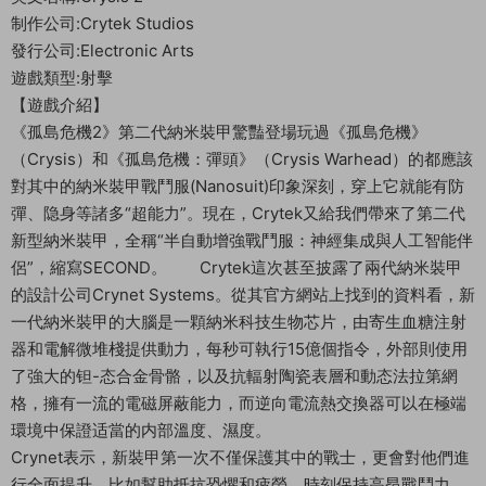
制作公司:Crytek Studios
發行公司:Electronic Arts
遊戲類型:射擊
【遊戲介紹】
《孤島危機2》第二代納米裝甲驚豔登場玩過《孤島危機》
（Crysis）和《孤島危機：彈頭》（Crysis Warhead）的都應該
對其中的納米裝甲戰鬥服(Nanosuit)印象深刻，穿上它就能有防
彈、隐身等諸多“超能力”。現在，Crytek又給我們帶來了第二代
新型納米裝甲，全稱“半自動增強戰鬥服：神經集成與人工智能伴
侶”，縮寫SECOND。 Crytek這次甚至披露了兩代納米裝甲
的設計公司Crynet Systems。從其官方網站上找到的資料看，新
一代納米裝甲的大腦是一顆納米科技生物芯片，由寄生血糖注射
器和電解微堆棧提供動力，每秒可執行15億個指令，外部則使用
了強大的钽-态合金骨骼，以及抗輻射陶瓷表層和動态法拉第網
格，擁有一流的電磁屏蔽能力，而逆向電流熱交換器可以在極端
環境中保證适當的内部溫度、濕度。
Crynet表示，新裝甲第一次不僅保護其中的戰士，更會對他們進
行全面提升，比如幫助抵抗恐懼和疲勞、時刻保持高昂戰鬥力，