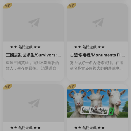
現，伴随着雷鳴般的聲音。從那
難險阻，跨越季節，年複一年地
VIP
VIP
一刻起，一切都變...
發展壯大。建...
★★ 熱門遊戲 ★★
★★ 熱門遊戲 ★★
100
100
三國志亂世求生/Survivors: T
古迹修複者/Monuments Flip
hree Kingdoms（Build.993
per
重溫三國英雄，面對不斷進攻的
努力做好一名古迹修複師。在這
0442-1.1）
敵人，生存到最後。 請通過自己
款名爲古迹修複大師的遊戲中你
的戰略和技能,将自己喜歡的三國
将會作爲一名對古迹進行修複工
志英雄重生爲真正的英雄，帶領
作的專業人員去完成各種任務。
副官出生入死，再次成爲在曆史
你将在世界上最偉大的古建築中
VIP
VIP
戰場上不斷成長的...
選出你要進行修複的那...
★★ 熱門遊戲 ★★
★★ 熱門遊戲 ★★