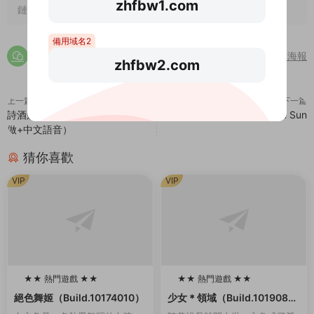
zhfbw1.com
鏈接失效請在下方評論區留言，站長看到後第一時間給您補鏈
備用域名2
分享海報
zhfbw2.com
上一篇
下一篇
詩酒劍江湖（V20210420-小型重
靠近太陽/Close to the Sun
做+中文語音）
猜你喜歡
VIP
VIP
★★ 熱門遊戲 ★★
★★ 熱門遊戲 ★★
100
100
絕色舞姬（Build.10174010）
少女＊領域（Build.1019084
6-1.0.2）