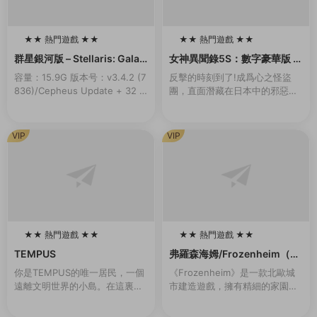
★★ 熱門遊戲 ★★
★★ 熱門遊戲 ★★
100
100
群星銀河版 – Stellaris: Galax
女神異聞錄5S：數字豪華版 –
y Edition
persona 5 Strikers: Digital
容量：15.9G 版本号：v3.4.2 (7
反擊的時刻到了!成爲心之怪盜
Deluxe Edition
836)/Cepheus Update + 32 D
團，直面潛藏在日本中的邪惡。
LCs/Bonuses新增官中準備好展
本應是與夥伴們快樂的夏季旅
開您的旅程，在星際間探索、...
行，卻與扭曲的現實一同發生劇
變……揭露真相，奪回在事件中
VIP
VIP
心的人們被囚禁的心靈！...
★★ 熱門遊戲 ★★
★★ 熱門遊戲 ★★
100
100
TEMPUS
弗羅森海姆/Frozenheim（v1.
2.0.1）
你是TEMPUS的唯一居民，一個
《Frozenheim》是一款北歐城
遠離文明世界的小島。在這裏，
市建造遊戲，擁有精細的家園管
你過着甯靜無憂無慮的生活。但
理和即時戰略玩法。帶領你的維
有一天晚上，一道耀眼的燈光出
京部族在冰冷的北地挺過各種艱