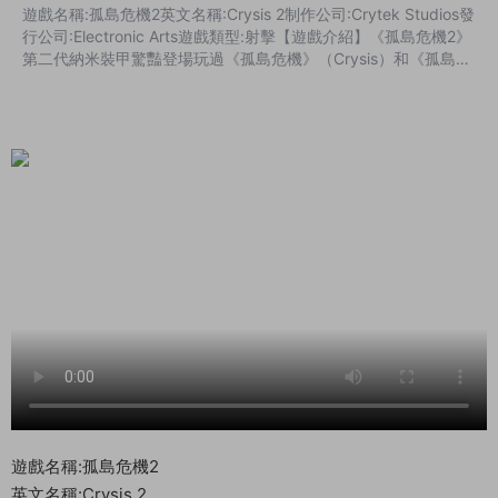
遊戲名稱:孤島危機2英文名稱:Crysis 2制作公司:Crytek Studios發
行公司:Electronic Arts遊戲類型:射擊【遊戲介紹】《孤島危機2》
第二代納米裝甲驚豔登場玩過《孤島危機》（Crysis）和《孤島危
機：彈頭》（Crysis Warhead）的都應該對其中的納米裝甲戰鬥
服(Nanosuit)印象深刻，穿上它就能有防彈、隐身等諸多“超能
力”。現在，Crytek又給我們帶來了第二代新型納米裝甲，全稱“半
自動增強戰鬥服：神經集成與人工智能伴侶”，縮寫
SECOND。 Cry...
遊戲名稱:孤島危機2
英文名稱:Crysis 2