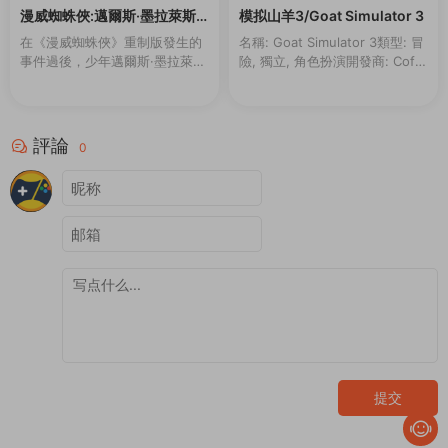
100
100
漫威蜘蛛俠:邁爾斯·墨拉萊斯
模拟山羊3/Goat Simulator 3
的崛起/Marvel’s Spider-Ma
在《漫威蜘蛛俠》重制版發生的
名稱: Goat Simulator 3類型: 冒
n: Miles Morales
事件過後，少年邁爾斯·墨拉萊斯
險, 獨立, 角色扮演開發商: Coffe
一邊努力适應新家的生活，一邊
e Stain North AB發行商: Coffe
追随導師彼得·帕克的腳步，成爲
e Stain ...
新一代的蜘蛛俠。然而，當一場
激烈的權力鬥争威...
評論
0
提交