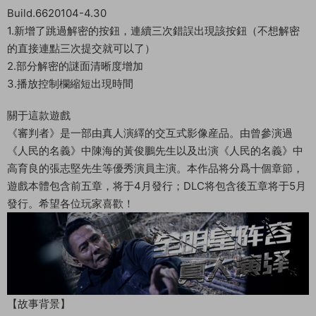
Build.6620104-4.30
1.新增了跳過解密的按鈕，連續三次錯誤出現該按鈕（不想解密
的直接連點三次提交就可以了）
2.部分解密的謎面清晰度增加
3.播放控制欄縮短出現時間
關于這款遊戲
《審判者》是一部由真人演繹的交互式影像産品。由曾參演過
《人民的名義》中陳海的黃俊鵬先生以及出演《人民的名義》中
高育良的張志堅先生等優秀演員主演。本作品将分爲十個章節，
遊戲本體包含前五章，将于4月發行；DLC将包含後五章将于5月
發行。希望各位玩家喜歡！
【故事背景】