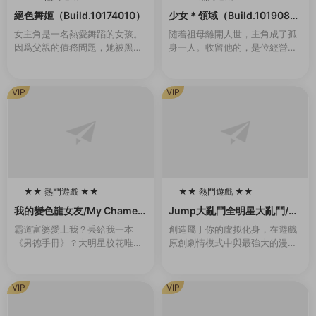
100
100
絕色舞姬（Build.10174010）
少女＊領域（Build.1019084
6-1.0.2）
女主角是一名熱愛舞蹈的女孩。
随着祖母離開人世，主角成了孤
因爲父親的債務問題，她被黑幫
身一人。收留他的，是位經營着
控制在夜總會爲客人跳舞。爲了
女校的同齡大小姐。 無處可去的
防止她逃跑，有時邪惡的黑幫頭
他，隻能穿上女生制服，住進女
目會将她用繩索捆綁起來。玩家
生宿舍。但是，與他共同生活的
VIP
VIP
需要通過鍵盤幫助她完...
大小姐們，是一群很...
★★ 熱門遊戲 ★★
★★ 熱門遊戲 ★★
100
100
我的變色龍女友/My Chamele
Jump大亂鬥全明星大亂鬥/U
on Girlfriend（Build.102136
MP FORCE（v3.02終極版）
霸道富婆愛上我？丢給我一本
創造屬于你的虛拟化身，在遊戲
55-1.0）
《男德手冊》？大明星校花唯獨
原創劇情模式中與最強大的漫畫
愛我？對我百般溫柔維護？強行
英雄并肩作戰，或是前去聯機大
開挂，這該不會是白日夢吧……
廳挑戰其他玩家，并且發掘各種
其實愛我的美少女（白富美）背
玩法。 名稱: JUMP FORCE類
VIP
VIP
後都有不爲人知的秘密…...
型: 動作...