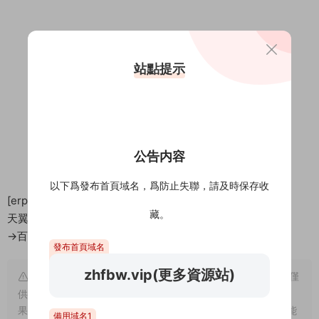
站點提示
公告内容
以下爲發布首頁域名，爲防止失聯，請及時保存收
[erphpdown]
隐藏内容
藏。
天翼：https://cloud.189.cn/t/MjqQneyQNfuu
→百度網盤點擊右側下載按鈕[/erphpdown]
發布首頁域名
zhfbw.vip(更多資源站)
溫馨提示： 1、網站爲純屬個人愛好收集。并不具備版權，僅
供試閱，僅供學習交流,請于下載後24小時内删除，小夥伴們如
果喜歡，且有支付能力，請您一定支持正版。隻有支持正版才能
備用域名1