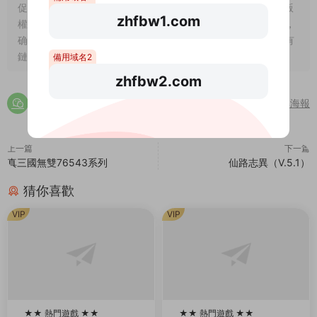
促進整個行業的良性發展，刺激作者的創作熱情 2、站内所有版
zhfbw1.com
權歸原作者及發行商所有。如有侵犯到您的權益，請聯系我們，
确認之後立即删除。爲此給您帶來的不便，敬請諒解！ 3、如有
鏈接失效請在下方評論區留言，站長看到後第一時間給您補鏈
備用域名2
zhfbw2.com
分享海報
上一篇
下一篇
真三國無雙76543系列
仙路志異（V.5.1）
猜你喜歡
VIP
VIP
★★ 熱門遊戲 ★★
★★ 熱門遊戲 ★★