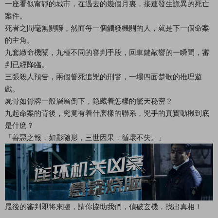
一座看似甯靜的城市，在過去的幾個月裏，接連發生詭異的死亡
案件。
死者之間毫無關聯，然而每一個觸發機關的人，就是下一個命案
的主角。
九套緻命機關，九種不同的審判手段，回車鍵敲響的一瞬間，審
判已經降臨。
三張殺人預告，兩個誓死追兇的刑警，一場四面楚歌的推理遊
戲。
屍骨如骨牌一般層層倒下，隐藏着怎樣的驚天秘密？
九起命案的背後，究竟有着什麽樣的聯系，兇手的真實動機到底
是什麽？
「善惡之報，如影随形，三世因果，循環不失。」
最後的審判即将來臨，請你協助我們，偵破玄機，找出真相！