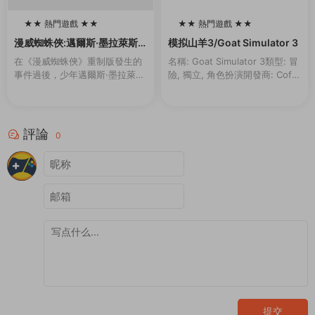
★★ 熱門遊戲 ★★
★★ 熱門遊戲 ★★
100
100
漫威蜘蛛俠:邁爾斯·墨拉萊斯
模拟山羊3/Goat Simulator 3
的崛起/Marvel’s Spider-Ma
在《漫威蜘蛛俠》重制版發生的
名稱: Goat Simulator 3類型: 冒
n: Miles Morales
事件過後，少年邁爾斯·墨拉萊斯
險, 獨立, 角色扮演開發商: Coffe
一邊努力适應新家的生活，一邊
e Stain North AB發行商: Coffe
追随導師彼得·帕克的腳步，成爲
e Stain ...
新一代的蜘蛛俠。然而，當一場
激烈的權力鬥争威...
評論
0
提交