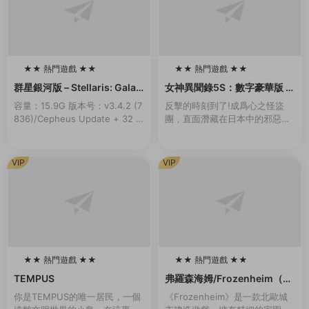
★★ 熱門遊戲 ★★
★★ 熱門遊戲 ★★
100
100
群星銀河版 – Stellaris: Galax
女神異聞錄5S：數字豪華版 –
y Edition
persona 5 Strikers: Digital
容量：15.9G 版本号：v3.4.2 (7
反擊的時刻到了!成爲心之怪盜
Deluxe Edition
836)/Cepheus Update + 32 D
團，直面潛藏在日本中的邪惡。
LCs/Bonuses新增官中準備好展
本應是與夥伴們快樂的夏季旅
開您的旅程，在星際間探索、...
行，卻與扭曲的現實一同發生劇
變……揭露真相，奪回在事件中
VIP
VIP
心的人們被囚禁的心靈！...
★★ 熱門遊戲 ★★
★★ 熱門遊戲 ★★
100
100
TEMPUS
弗羅森海姆/Frozenheim（v1.
2.0.1）
你是TEMPUS的唯一居民，一個
《Frozenheim》是一款北歐城