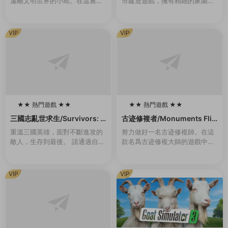
遠離文明世界的小島。在這裏，
市建造遊戲，擁有精細的家園管
你過着甯靜無憂無慮的生活。但
理和即時戰略玩法。帶領你的維
有一天晚上，一道耀眼的燈光出
京部族在冰冷的北地挺過各種艱
現，伴随着雷鳴般的聲音。從那
難險阻，跨越季節，年複一年地
VIP
VIP
一刻起，一切都變...
發展壯大。建...
★★ 熱門遊戲 ★★
★★ 熱門遊戲 ★★
100
100
三國志亂世求生/Survivors: T
古迹修複者/Monuments Flip
hree Kingdoms（Build.993
per
重溫三國英雄，面對不斷進攻的
努力做好一名古迹修複師。在這
0442-1.1）
敵人，生存到最後。 請通過自己
款名爲古迹修複大師的遊戲中你
的戰略和技能,将自己喜歡的三國
将會作爲一名對古迹進行修複工
志英雄重生爲真正的英雄，帶領
作的專業人員去完成各種任務。
副官出生入死，再次成爲在曆史
你将在世界上最偉大的古建築中
VIP
VIP
戰場上不斷成長的...
選出你要進行修複的那...