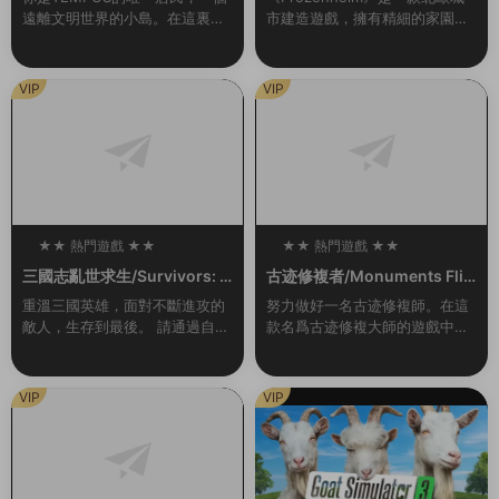
遠離文明世界的小島。在這裏，
市建造遊戲，擁有精細的家園管
你過着甯靜無憂無慮的生活。但
理和即時戰略玩法。帶領你的維
有一天晚上，一道耀眼的燈光出
京部族在冰冷的北地挺過各種艱
現，伴随着雷鳴般的聲音。從那
難險阻，跨越季節，年複一年地
VIP
VIP
一刻起，一切都變...
發展壯大。建...
★★ 熱門遊戲 ★★
★★ 熱門遊戲 ★★
100
100
三國志亂世求生/Survivors: T
古迹修複者/Monuments Flip
hree Kingdoms（Build.993
per
重溫三國英雄，面對不斷進攻的
努力做好一名古迹修複師。在這
0442-1.1）
敵人，生存到最後。 請通過自己
款名爲古迹修複大師的遊戲中你
的戰略和技能,将自己喜歡的三國
将會作爲一名對古迹進行修複工
志英雄重生爲真正的英雄，帶領
作的專業人員去完成各種任務。
副官出生入死，再次成爲在曆史
你将在世界上最偉大的古建築中
VIP
VIP
戰場上不斷成長的...
選出你要進行修複的那...