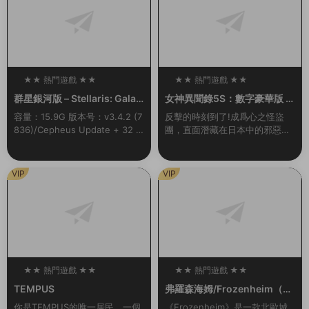
★★ 熱門遊戲 ★★
★★ 熱門遊戲 ★★
100
100
群星銀河版 – Stellaris: Galax
女神異聞錄5S：數字豪華版 –
y Edition
persona 5 Strikers: Digital
容量：15.9G 版本号：v3.4.2 (7
反擊的時刻到了!成爲心之怪盜
Deluxe Edition
836)/Cepheus Update + 32 D
團，直面潛藏在日本中的邪惡。
LCs/Bonuses新增官中準備好展
本應是與夥伴們快樂的夏季旅
開您的旅程，在星際間探索、...
行，卻與扭曲的現實一同發生劇
變……揭露真相，奪回在事件中
VIP
VIP
心的人們被囚禁的心靈！...
★★ 熱門遊戲 ★★
★★ 熱門遊戲 ★★
100
100
TEMPUS
弗羅森海姆/Frozenheim（v1.
2.0.1）
你是TEMPUS的唯一居民，一個
《Frozenheim》是一款北歐城