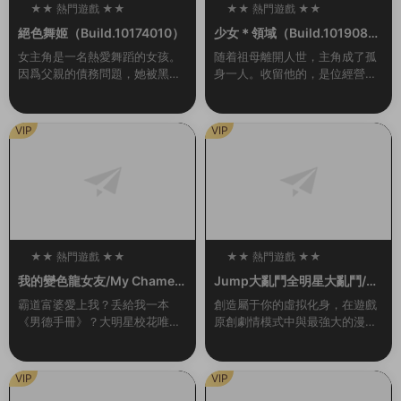
★★ 熱門遊戲 ★★
★★ 熱門遊戲 ★★
100
100
絕色舞姬（Build.10174010）
少女＊領域（Build.1019084
6-1.0.2）
女主角是一名熱愛舞蹈的女孩。
随着祖母離開人世，主角成了孤
因爲父親的債務問題，她被黑幫
身一人。收留他的，是位經營着
控制在夜總會爲客人跳舞。爲了
女校的同齡大小姐。 無處可去的
防止她逃跑，有時邪惡的黑幫頭
他，隻能穿上女生制服，住進女
目會将她用繩索捆綁起來。玩家
生宿舍。但是，與他共同生活的
VIP
VIP
需要通過鍵盤幫助她完...
大小姐們，是一群很...
★★ 熱門遊戲 ★★
★★ 熱門遊戲 ★★
100
100
我的變色龍女友/My Chamele
Jump大亂鬥全明星大亂鬥/U
on Girlfriend（Build.102136
MP FORCE（v3.02終極版）
霸道富婆愛上我？丢給我一本
創造屬于你的虛拟化身，在遊戲
55-1.0）
《男德手冊》？大明星校花唯獨
原創劇情模式中與最強大的漫畫
愛我？對我百般溫柔維護？強行
英雄并肩作戰，或是前去聯機大
開挂，這該不會是白日夢吧……
廳挑戰其他玩家，并且發掘各種
其實愛我的美少女（白富美）背
玩法。 名稱: JUMP FORCE類
VIP
VIP
後都有不爲人知的秘密…...
型: 動作...