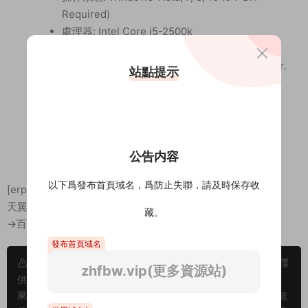
Required)
處理器: Intel Core i5-2500k
内存: 8 GB RAM
顯卡: Nvidia GeForce GTX 780 (3GB) or better.
站點提示
DirectX 版本: 11
存儲空間: 需要 5 GB 可用空間
公告内容
以下爲發布首頁域名，爲防止失聯，請及時保存收
[erphpdown]
隐藏内容
天翼：https://cloud.189.cn/t/aQB3yinqaEju
藏。
→百度網盤點擊右側下載按鈕[/erphpdown]
發布首頁域名
溫馨提示： 1、網站爲純屬個人愛好收集。并不具備版權，僅
zhfbw.vip(更多資源站)
供試閱，僅供學習交流,請于下載後24小時内删除，小夥伴們如
果喜歡，且有支付能力，請您一定支持正版。隻有支持正版才能