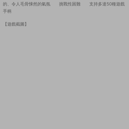
的、令人毛骨悚然的氣氛 挑戰性困難 支持多達50種遊戲
手柄
【遊戲截圖】