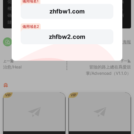
備用域名1
促進整個行業的良性發展，刺激作者的創作熱情 2、站内所有版
權歸原作者及發行商所有。如有侵犯到您的權益，請聯系我們，
zhfbw1.com
确認之後立即删除。爲此給您帶來的不便，敬請諒解！ 3、如有
鏈接失效請在下方評論區留言，站長看到後第一時間給您補鏈
備用域名2
zhfbw2.com
分享海報
上一篇
下一篇
治愈/Heal
冒險的路上總在爲愛鼓
掌/Advenoad（V1.1.0）
猜你喜歡
VIP
VIP