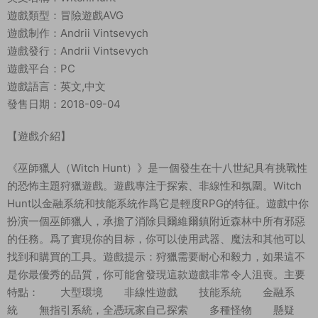
遊戲類型：冒險遊戲AVG
遊戲制作：Andrii Vintsevych
遊戲發行：Andrii Vintsevych
遊戲平台：PC
遊戲語言：英文,中文
發售日期：2018-09-04
【遊戲介紹】
《巫師獵人（Witch Hunt）》是一個發生在十八世紀具有挑戰性
的恐怖主題狩獵遊戲。遊戲專注于探索、非線性和氛圍。Witch
Hunt以金融系統和技能系統作爲它是輕度RPG的特征。遊戲中你
扮演一個巫師獵人，承擔了消除貝爾維爾鎮附近森林中所有邪惡
的任務。爲了實現你的目标，你可以使用武器、魔法和其他可以
找到和購買的工具。遊戲提示：狩獵需要耐心和毅力，如果這不
是你最優秀的品質，你可能會發現這款遊戲非常令人沮喪。主要
特點： 大型環境 非線性遊戲 技能系統 金融系
統 無指引系統，全憑玩家自己探索 多種怪物 懸疑