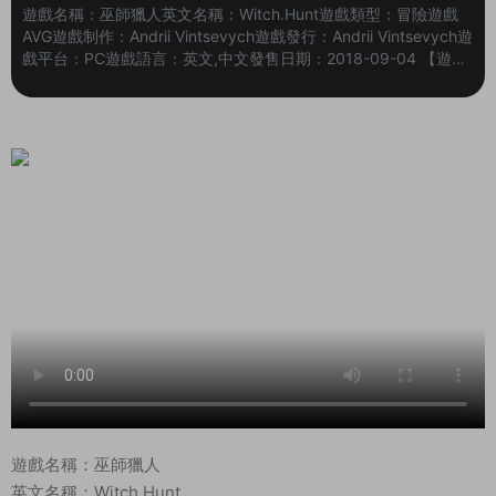
遊戲名稱：巫師獵人英文名稱：Witch.Hunt遊戲類型：冒險遊戲
AVG遊戲制作：Andrii Vintsevych遊戲發行：Andrii Vintsevych遊
戲平台：PC遊戲語言：英文,中文發售日期：2018-09-04 【遊戲
介紹】 《巫師獵人（Witch Hunt）》是一個發生在十八世紀具有
挑戰性的恐怖主題狩獵遊戲。遊戲專注于探索、非線性和氛圍。
Witch Hunt以金融系統和技能系統作爲它是輕度RPG的特征。遊戲
中你扮演一個巫師獵人，承擔了消除貝爾維爾鎮附近森林中所有邪
惡的任務。爲了實...
遊戲名稱：巫師獵人
英文名稱：Witch.Hunt