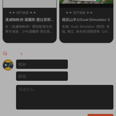
★★ 熱門遊戲 ★★
★★ 熱門遊戲 ★★
100
100
漫威蜘蛛俠:邁爾斯·墨拉萊斯
模拟山羊3/Goat Simulator 3
的崛起/Marvel’s Spider-Ma
在《漫威蜘蛛俠》重制版發生的
名稱: Goat Simulator 3類型: 冒
n: Miles Morales
事件過後，少年邁爾斯·墨拉萊斯
險, 獨立, 角色扮演開發商: Coffe
一邊努力适應新家的生活，一邊
e Stain North AB發行商: Coffe
追随導師彼得·帕克的腳步，成爲
e Stain ...
新一代的蜘蛛俠。然而，當一場
激烈的權力鬥争威...
評論
0