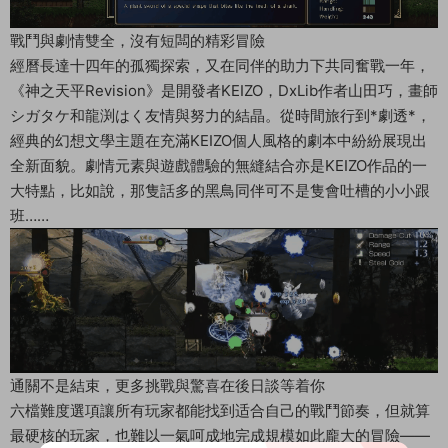
戰鬥與劇情雙全，沒有短闆的精彩冒險
經曆長達十四年的孤獨探索，又在同伴的助力下共同奮戰一年，
《神之天平Revision》是開發者KEIZO，DxLib作者山田巧，畫師
シガタケ和龍渕はく友情與努力的結晶。從時間旅行到*劇透*，
經典的幻想文學主題在充滿KEIZO個人風格的劇本中紛紛展現出
全新面貌。劇情元素與遊戲體驗的無縫結合亦是KEIZO作品的一
大特點，比如說，那隻話多的黑鳥同伴可不是隻會吐槽的小小跟
班……
通關不是結束，更多挑戰與驚喜在後日談等着你
六檔難度選項讓所有玩家都能找到适合自己的戰鬥節奏，但就算
最硬核的玩家，也難以一氣呵成地完成規模如此龐大的冒險——