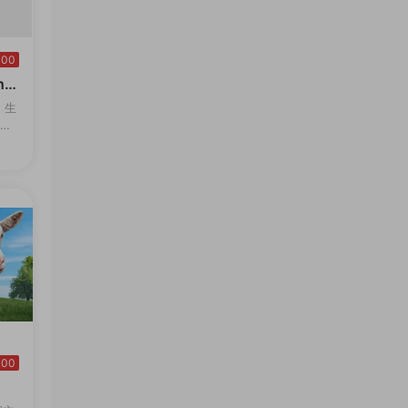
100
re
2-
，生
,将
英
曆史
100