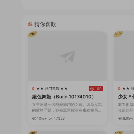
猜你喜歡
VIP
VIP
★★ 熱門遊戲 ★★
★★ 
100
絕色舞姬（Build.10174010）
少女＊領域
1.0.2）
女主角是一名熱愛舞蹈的女孩。因爲父親
随着祖母
的債務問題，她被黑幫控制在夜總會爲客
收留他的
人跳舞。爲了防止她逃跑，有時邪惡的黑
姐。 無
10w+
17323
8.95w
幫頭目會将她用繩索捆綁起來。玩家需要
服，住進
通過鍵盤幫助她完...
的大小姐
VIP
VIP