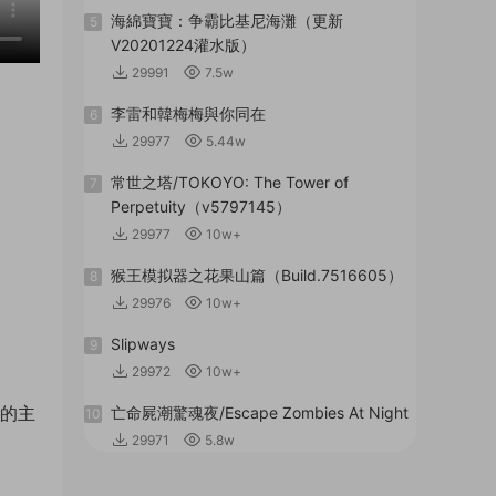
海綿寶寶：争霸比基尼海灘（更新
5
V20201224灌水版）
29991
7.5w
李雷和韓梅梅與你同在
6
29977
5.44w
常世之塔/TOKOYO: The Tower of
7
Perpetuity（v5797145）
29977
10w+
猴王模拟器之花果山篇（Build.7516605）
8
29976
10w+
Slipways
9
29972
10w+
季的主
亡命屍潮驚魂夜/Escape Zombies At Night
10
29971
5.8w