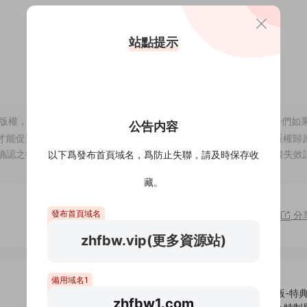
站點提示
版權，僅供試閱，僅供學習交流,請于下載後24小時内删除，小夥伴們如
公告内容
才能促進整個行業的良性發展，刺激作者的創作熱情 2、站内所有版權歸
确認之後立即删除。爲此給您帶來的不便，敬請諒解！ 3、如有鏈接失效
以下爲發布首頁域名，爲防止失聯，請及時保存收
藏。
發布首頁域名
分
zhfbw.vip(更多資源站)
備用域名1
最終幻想-IV/FINAL FANTASY IV（豪華像素複刻重制版-特
zhfbw1.com