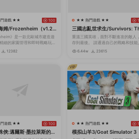
熱門遊戲 ★★
★★ 熱門遊戲 ★★
100
/Frozenheim（v1.2.
三國志亂世求生/Survivors: Th
e Kingdoms（Build.993044
enheim》是一款北歐城市建造遊
重溫三國英雄，面對不斷進攻的敵人
1.1）
精細的家園管理和即時戰略玩
存到最後。 請通過自己的戰略和技能
你的維京部族在冰冷的北地挺過
自己喜歡的三國志英雄重生爲真正的
12382
6.44w
23615
險阻，跨越季節，年複一年地發
雄，帶領副官出生入死，再次成爲在
...
戰場上不斷成長的...
VIP
熱門遊戲 ★★
★★ 熱門遊戲 ★★
100
蛛俠:邁爾斯·墨拉萊斯的崛
模拟山羊3/Goat Simulator 3
el’s Spider-Man: Miles