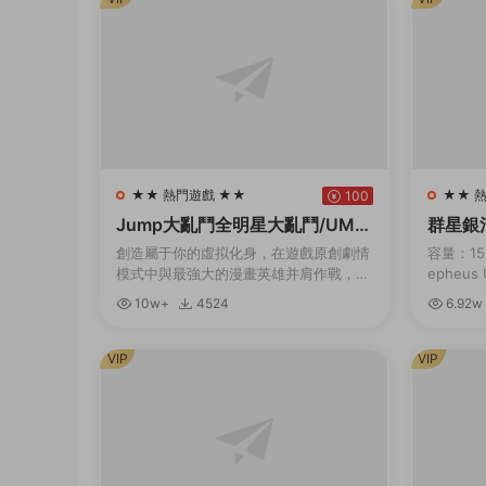
★★ 熱門遊戲 ★★
★★ 
100
Jump大亂鬥全明星大亂鬥/UMP
群星銀河版 
FORCE（v3.02終極版）
dition
創造屬于你的虛拟化身，在遊戲原創劇情
容量：15.
模式中與最強大的漫畫英雄并肩作戰，或
epheus 
是前去聯機大廳挑戰其他玩家，并且發掘
新增官中
10w+
4524
6.92w
各種玩法。 名稱: JUMP FORCE類型: 動
探索、...
作...
VIP
VIP