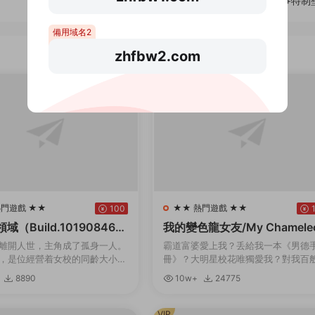
帶+特制
備用域名2
zhfbw2.com
VIP
熱門遊戲 ★★
★★ 熱門遊戲 ★★
100
（Build.10190846-
我的變色龍女友/My Chamele
Girlfriend（Build.10213655-
離開人世，主角成了孤身一人。
霸道富婆愛上我？丢給我一本《男德
0）
，是位經營着女校的同齡大小
冊》？大明星校花唯獨愛我？對我百
處可去的他，隻能穿上女生制
柔維護？強行開挂，這該不會是白日
8890
10w+
24775
女生宿舍。但是，與他共同生活
吧……其實愛我的美少女（白富美）
們，是一群很...
都有不爲人知的秘密…...
VIP