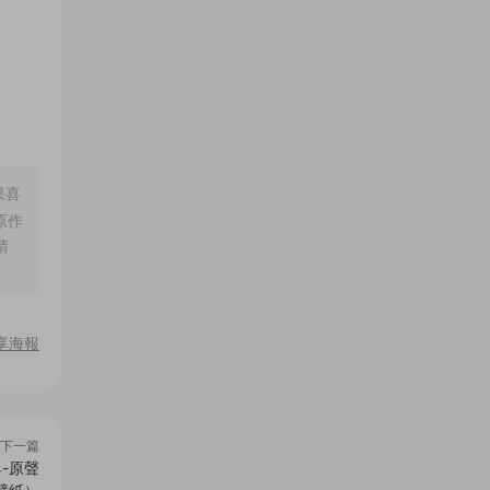
果喜
原作
請
享海報
下一篇
典-原聲