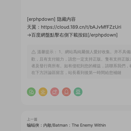
[erphpdown]
隐藏内容
天翼：https://cloud.189.cn/t/bAJvMfFZzUri
→百度網盤點擊右側下載按鈕[/erphpdown]
溫馨提示： 1、網站爲純屬個人愛好收集。并不具備
歡，且有支付能力，請您一定支持正版。隻有支持正版
者及發行商所有。如有侵犯到您的權益，請聯系我們，
在下方評論區留言，站長看到後第一時間給您補鏈
上一篇
蝙蝠俠：内敵/Batman：The Enemy Within