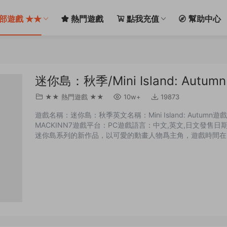
部遊戲 ★★
熱門遊戲
點我充值
幫助中心
迷你島：秋季/Mini Island: Autumn
★★ 熱門遊戲 ★★
10w+
19873
遊戲名稱：迷你島：秋季英文名稱：Mini Island: Autum
MACKINN7遊戲平台：PC遊戲語言：中文,英文,日文發售日期
迷你島系列的新作品，以可愛的動畫人物爲主角，遊戲時間在3
的操作水平沒有太大的要求，遊戲的畫面絢麗，适合休閑玩