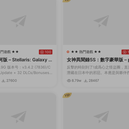
熱門遊戲 ★★
★★ 熱門遊戲 ★★
100
– Stellaris: Galaxy E
女神異聞錄5S：數字豪華版 – 
rsona 5 Strikers: Digital Del
9G 版本号：v3.4.2 (7836)/C
反擊的時刻到了!成爲心之怪盜團，直
Edition
Update + 32 DLCs/Bonuses
潛藏在日本中的邪惡。本應是與夥伴
準備好展開您的旅程，在星際間
樂的夏季旅行，卻與扭曲的現實一同
27600
8.79w
28467
劇變……揭露真相，奪回在事件中心
們被囚禁的心靈！...
VIP