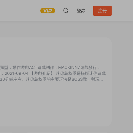
登錄
注冊
n遊戲類型：動作遊戲ACT遊戲制作：MACKINN7遊戲發行：
：2021-09-04 【遊戲介紹】 迷你島秋季是橫版迷你遊戲
0分鍾左右。迷你島秋季的主要玩法是BOSS戰，對玩家
家。 【遊戲截圖】