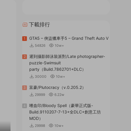
下載排行
GTA5 – 俠盜獵車手5 – Grand Theft Auto V
1
54826
10w+
遲到攝影師泳裝派對/Late photographer-
2
puzzle-Swimsuit
party（Build.7862701+DLC）
30000
10w+
富豪/Plutocracy（v.0.205.2）
3
29999
6.22w
嗜血印/Bloody Spell（豪華正式版-
4
Build.9110207-7-13+全DLC+創意工坊
MOD）
29998
10w+