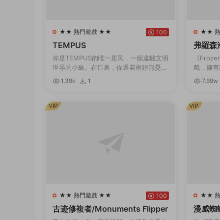
★★ 熱門遊戲 ★★
★★ 
100
TEMPUS
弗羅森海姆
0.1）
你是TEMPUS的唯一居民，一個遠離文明
《Froz
世界的小島。在這裏，你過着甯靜無憂無
戲，擁有
慮的生活。但有一天晚上，一道耀眼的燈
法。帶領
1.39k
1
7.69w
光出現，伴随着雷鳴般的聲音。從那一刻
各種艱難
起，一切都變...
展壯大。建
VIP
VIP
★★ 熱門遊戲 ★★
★★ 
100
古迹修複者/Monuments Flipper
漫威蜘
起/Marv