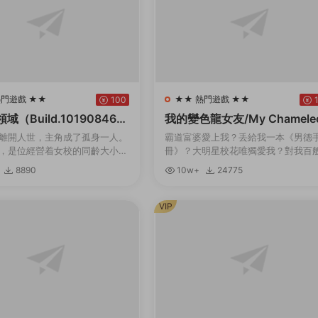
熱門遊戲 ★★
★★ 熱門遊戲 ★★
100
（Build.10190846-
我的變色龍女友/My Chamele
Girlfriend（Build.10213655-
離開人世，主角成了孤身一人。
霸道富婆愛上我？丢給我一本《男德
0）
，是位經營着女校的同齡大小
冊》？大明星校花唯獨愛我？對我百
處可去的他，隻能穿上女生制
柔維護？強行開挂，這該不會是白日
8890
10w+
24775
女生宿舍。但是，與他共同生活
吧……其實愛我的美少女（白富美）
們，是一群很...
都有不爲人知的秘密…...
VIP