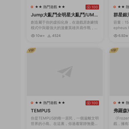
★★ 熱門遊戲 ★★
★★ 
100
Jump大亂鬥全明星大亂鬥/UMP
群星銀河版 
FORCE（v3.02終極版）
dition
創造屬于你的虛拟化身，在遊戲原創劇情
容量：15.
模式中與最強大的漫畫英雄并肩作戰，或
epheus 
是前去聯機大廳挑戰其他玩家，并且發掘
新增官中
10w+
4524
6.92w
各種玩法。 名稱: JUMP FORCE類型: 動
探索、...
作...
VIP
VIP
★★ 熱門遊戲 ★★
★★ 
100
TEMPUS
弗羅森海姆
0.1）
你是TEMPUS的唯一居民，一個遠離文明
《Froz
世界的小島。在這裏，你過着甯靜無憂無
戲，擁有
慮的生活。但有一天晚上，一道耀眼的燈
法。帶領