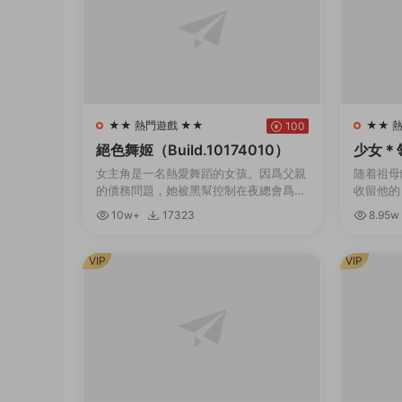
★★ 熱門遊戲 ★★
★★ 
100
絕色舞姬（Build.10174010）
少女＊領域
1.0.2）
女主角是一名熱愛舞蹈的女孩。因爲父親
随着祖母
的債務問題，她被黑幫控制在夜總會爲客
收留他的
人跳舞。爲了防止她逃跑，有時邪惡的黑
姐。 無
10w+
17323
8.95w
幫頭目會将她用繩索捆綁起來。玩家需要
服，住進
通過鍵盤幫助她完...
的大小姐
VIP
VIP