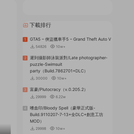
下載排行
GTA5 – 俠盜獵車手5 – Grand Theft Auto V
1
54826
10w+
遲到攝影師泳裝派對/Late photographer-
2
puzzle-Swimsuit
party（Build.7862701+DLC）
30000
10w+
富豪/Plutocracy（v.0.205.2）
3
29999
6.22w
嗜血印/Bloody Spell（豪華正式版-
4
Build.9110207-7-13+全DLC+創意工坊
MOD）
29998
10w+