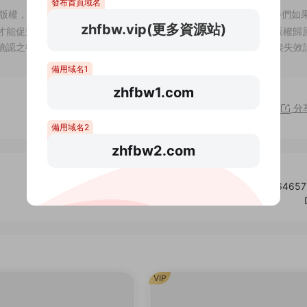
發布首頁域名
版權，僅供試閱，僅供學習交流,請于下載後24小時内删除，小夥伴們如
zhfbw.vip(更多資源站)
才能促進整個行業的良性發展，刺激作者的創作熱情 2、站内所有版權歸
确認之後立即删除。爲此給您帶來的不便，敬請諒解！ 3、如有鏈接失效
備用域名1
zhfbw1.com
分
備用域名2
zhfbw2.com
樂高:侏羅紀世界/LEGO Jurassic World(v1.0.0.14646
VIP