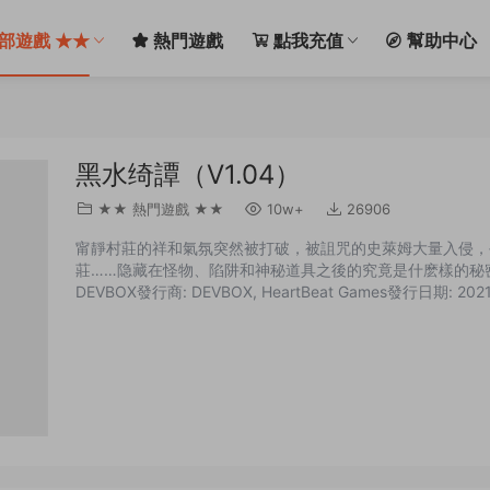
部遊戲 ★★
熱門遊戲
點我充值
幫助中心
黑水绮譚（V1.04）
★★ 熱門遊戲 ★★
10w+
26906
甯靜村莊的祥和氣氛突然被打破，被詛咒的史萊姆大量入侵，
莊……隐藏在怪物、陷阱和神秘道具之後的究竟是什麽樣的秘密？ 名
DEVBOX發行商: DEVBOX, HeartBeat Games發行日期: 20
器: Intel Core i5内存: 4 GB RAM顯卡: GTX 760DirectX 版本: