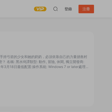
登錄
注冊
手持弓箭的少女和她的奶奶，必須依靠自己的力量拯救村
稱: 黑水绮譚類型: 動作, 冒險, 休閑, 獨立開發商:
21年3月18日最低配置:操作系統: Windows 7 or later處理
 9.0c存...