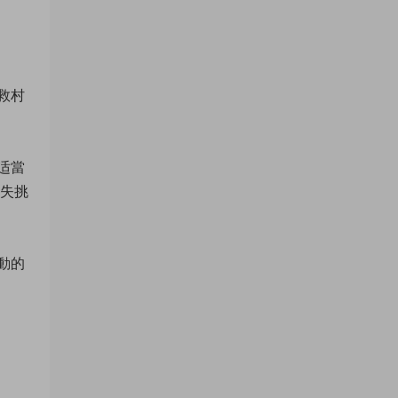
救村
适當
不失挑
動的