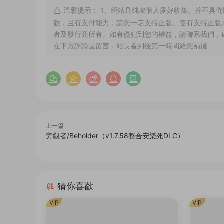
溫馨提示： 1、網站爲純屬個人愛好收集。并不具備
歡，且有支付能力，請您一定支持正版。隻有支持正版
者及發行商所有。如有侵犯到您的權益，請聯系我們，
在下方評論區留言，站長看到後第一時間給您補鏈
上一篇
旁觀者/Beholder（v1.7.58整合安樂死DLC）
猜你喜歡
VIP
VIP