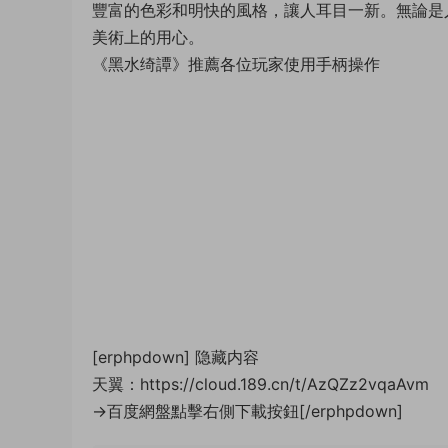
豐富的色彩和明快的風格，讓人耳目一新。無論是
美術上的用心。
《黑水绮譚》推薦各位玩家使用手柄操作
[erphpdown]
隐藏内容
天翼：https://cloud.189.cn/t/AzQZz2vqaAvm
→百度網盤點擊右側下載按鈕[/erphpdown]