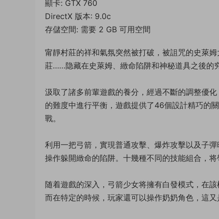
顯卡: GTX 760
DirectX 版本: 9.0c
存儲空間: 需要 2 GB 可用空間
甯靜村莊的祥和氣氛突然被打破，被詛咒的史萊姆
莊……隐藏在史萊姆、緻命陷阱和神秘道具之後的
汲取了諸多前輩遊戲的養分，經過不斷的調整優化
的難度中進行平衡，遊戲提供了46個設計精巧的
戰。
利用一把弓箭，實現普通攻擊、爆炸攻擊以及子彈
操作躲開緻命的陷阱。十幾種不同的技能組合，将
随着遊戲的深入，弓箭少女将擁有白發模式，在該
而在特定的時候，玩家還可以操作奶奶角色，這又