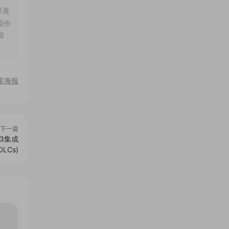
果喜
原作
請
享海報
下一篇
573集成
DLCs)