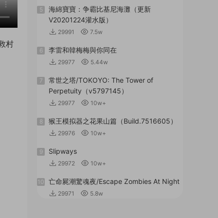
海綿寶寶：争霸比基尼海灘（更新
5
V20201224灌水版）
29991
7.5w
救村
李雷和韓梅梅與你同在
6
29977
5.44w
常世之塔/TOKOYO: The Tower of
7
Perpetuity（v5797145）
29977
10w+
猴王模拟器之花果山篇（Build.7516605）
8
29976
10w+
Slipways
9
29972
10w+
亡命屍潮驚魂夜/Escape Zombies At Night
10
29971
5.8w