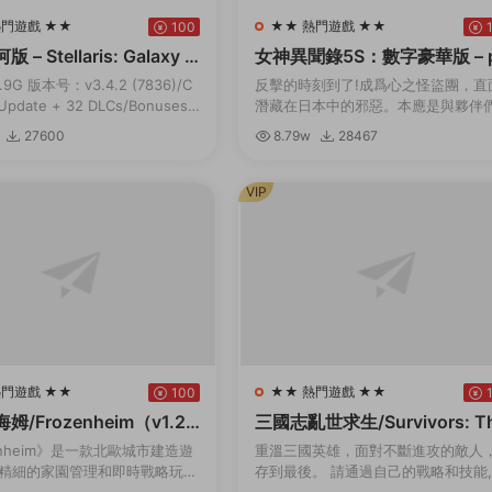
熱門遊戲 ★★
★★ 熱門遊戲 ★★
100
– Stellaris: Galaxy E
女神異聞錄5S：數字豪華版 – 
rsona 5 Strikers: Digital Del
9G 版本号：v3.4.2 (7836)/C
反擊的時刻到了!成爲心之怪盜團，直
Edition
Update + 32 DLCs/Bonuses
潛藏在日本中的邪惡。本應是與夥伴
準備好展開您的旅程，在星際間
樂的夏季旅行，卻與扭曲的現實一同
27600
8.79w
28467
劇變……揭露真相，奪回在事件中心
們被囚禁的心靈！...
VIP
熱門遊戲 ★★
★★ 熱門遊戲 ★★
100
/Frozenheim（v1.2.
三國志亂世求生/Survivors: Th
e Kingdoms（Build.993044
enheim》是一款北歐城市建造遊
重溫三國英雄，面對不斷進攻的敵人
1.1）
精細的家園管理和即時戰略玩
存到最後。 請通過自己的戰略和技能
你的維京部族在冰冷的北地挺過
自己喜歡的三國志英雄重生爲真正的