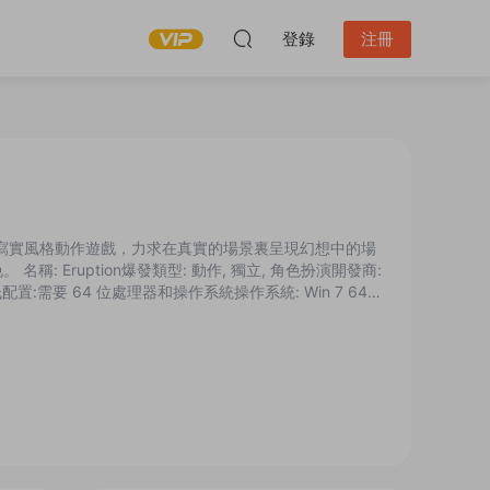
登錄
注冊
D寫實風格動作遊戲，力求在真實的場景裏呈現幻想中的場
 Eruption爆發類型: 動作, 獨立, 角色扮演開發商:
最低配置:需要 64 位處理器和操作系統操作系統: Win 7 64位
50DirectX 版本: 11...