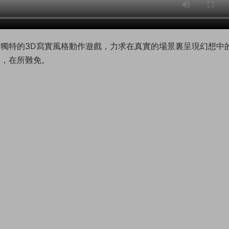
 獨特的3D寫實風格動作遊戲，力求在真實的場景裏呈現幻想中
發，在所難免。