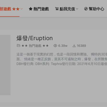
部遊戲 ★★
熱門遊戲
點我充值
幫助中心
爆發/Eruption
★★ 熱門遊戲 ★★
6.39w
16389
這是一個基于現實的幻想，也是一段回憶和曆險。 獨特的3
面。 情緒是一種正反饋，當其不可遏制之時，爆發，在所難免。 名稱:
DBH發行商: DBH系列: Tephra發行日期: 2021年6月10日
處理器: 4核處理器内存: 4 GB RAM顯卡: GTX 750 Ti 或者 HD78