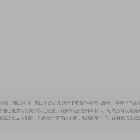
版權，僅供試閱，僅供學習交流,請于下載後24小時内删除，小夥伴們如
才能促進整個行業的良性發展，刺激作者的創作熱情 2、站内所有版權歸
确認之後立即删除。爲此給您帶來的不便，敬請諒解！ 3、如有鏈接失效