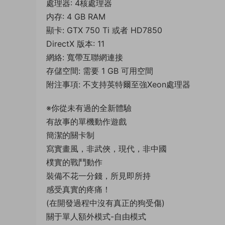
處理器: 4核處理器
内存: 4 GB RAM
顯卡: GTX 750 Ti 或者 HD7850
DirectX 版本: 11
網絡: 寬帶互聯網連接
存儲空間: 需要 1 GB 可用空間
附注事項: 不支持英特爾至強Xeon處理器
※你從未有過的全新體驗
有故事的單機動作遊戲
簡潔的關卡制
寫實畫風，非武俠，現代，非中國
樸實的戰鬥動作
裝備不花一分錢，所見即所持
感受真實的疼痛！
(在開發過程中沒有真正的狗受傷)
關于單人額外模式-自由模式