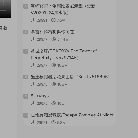
海綿寶寶：争霸比基尼海灘（更新
5
V20201224灌水版）
29991
7.5w
的場
李雷和韓梅梅與你同在
6
29977
5.44w
常世之塔/TOKOYO: The Tower of
7
Perpetuity（v5797145）
29977
10w+
猴王模拟器之花果山篇（Build.7516605）
8
29976
10w+
Slipways
9
29972
10w+
亡命屍潮驚魂夜/Escape Zombies At Night
10
29971
5.8w