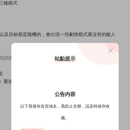
三種模式
C以及目标都是随機的，會出現一些劇情模式裏沒有的敵人
。
/////////////////
站點提示
走
）重攻擊
公告内容
以下爲發布首頁域名，爲防止失聯，請及時保存收
藏。