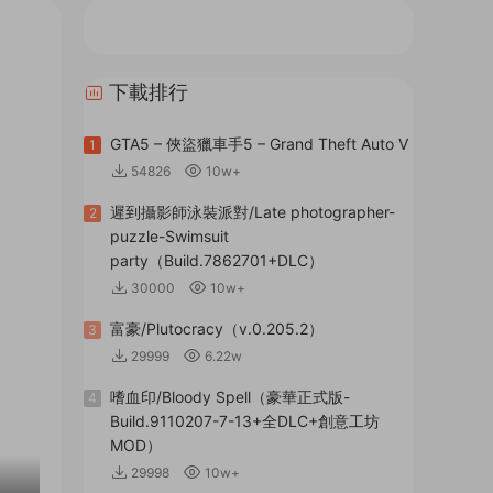
下載排行
GTA5 – 俠盜獵車手5 – Grand Theft Auto V
1
54826
10w+
遲到攝影師泳裝派對/Late photographer-
2
puzzle-Swimsuit
party（Build.7862701+DLC）
30000
10w+
富豪/Plutocracy（v.0.205.2）
3
29999
6.22w
嗜血印/Bloody Spell（豪華正式版-
4
Build.9110207-7-13+全DLC+創意工坊
MOD）
29998
10w+