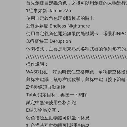
首先創建自定義角色，之後可以用創建的人物進行
1.往事如新 Jamais-Vu
使用自定義角色玩劇情模式的關卡
2.無盡夢魇 Endless Nightmare
使用自定義角色開始無限的随機關卡，場景和NP
3.痘疹特工 Deruption
休閑模式，主要是用來熟悉各種武器的傷判形态的
///////////////////////////////////////////////////////////
操作說明：
WASD移動，移動時按住空格奔跑，單獨按空格慢
鼠标左鍵踢，鼠标右鍵攻擊，鼠标中鍵（按下滾輪
Z切換鏡頭自動旋轉
Table鎖定目标，再按一下關閉
鎖定中無法使用空格奔跑
E鍵與物品交互，
藍色描邊互動物體可以坐下休息
紅色描邊互動物體可以閱讀信息