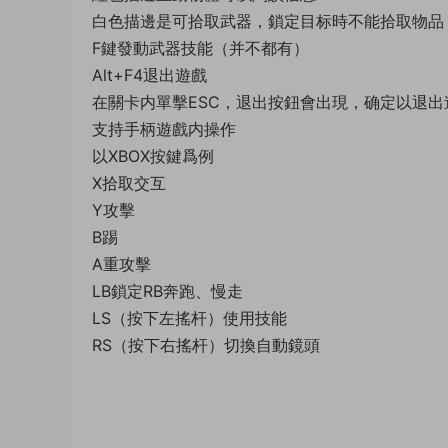
白色描邊是可拾取武器，鎖定目标時不能拾取物品
F鍵發動武器技能（并不都有）
Alt+F4退出遊戲
在關卡内單擊ESC，退出按鈕會出現，确定以退出
支持手柄遊戲内操作
以XBOX按鍵爲例
X拾取交互
Y攻擊
B踢
A重攻擊
LB鎖定RB奔跑、慢走
LS（按下左搖杆）使用技能
RS（按下右搖杆）切換自動鏡頭