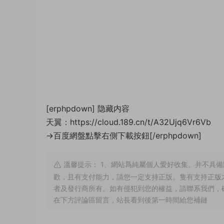
[erphpdown]
隐藏内容
天翼：https://cloud.189.cn/t/A32Ujq6Vr6Vb
→百度網盤點擊右側下載按鈕[/erphpdown]
溫馨提示： 1、網站爲純屬個人愛好收集。并不具備
歡，且有支付能力，請您一定支持正版。隻有支持正版
者及發行商所有。如有侵犯到您的權益，請聯系我們，
在下方評論區留言，站長看到後第一時間給您補鏈