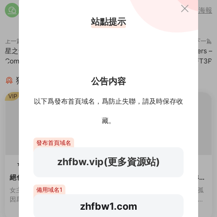
分享海報
站點提示
上一篇
下一篇
星之卡比完整合集版 Kirby – The
Fast & Furious: Spy Racers –
Complete Collection
Rise of SH1FT3R
猜你喜歡
公告内容
VIP
VIP
以下爲發布首頁域名，爲防止失聯，請及時保存收
藏。
發布首頁域名
zhfbw.vip(更多資源站)
★★ 熱門遊戲 ★★
★★ 熱門遊戲 ★★
100
100
絕色舞姬（Build.10174010）
少女＊領域（Build.1019084
6-1.0.2）
備用域名1
女主角是一名熱愛舞蹈的女孩。
随着祖母離開人世，主角成了孤
因爲父親的債務問題，她被黑幫
身一人。收留他的，是位經營着
zhfbw1.com
控制在夜總會爲客人跳舞。爲了
女校的同齡大小姐。 無處可去的