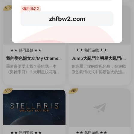
防止她逃跑，有時邪惡的黑幫頭
他，隻能穿上女生制服，住進女
目會将她用繩索捆綁起來。玩家
生宿舍。但是，與他共同生活的
VIP
VIP
備用域名2
需要通過鍵盤幫助她完...
大小姐們，是一群很...
zhfbw2.com
★★ 熱門遊戲 ★★
★★ 熱門遊戲 ★★
100
100
我的變色龍女友/My Chamele
Jump大亂鬥全明星大亂鬥/U
on Girlfriend（Build.102136
MP FORCE（v3.02終極版）
霸道富婆愛上我？丢給我一本
創造屬于你的虛拟化身，在遊戲
55-1.0）
《男德手冊》？大明星校花唯獨
原創劇情模式中與最強大的漫畫
愛我？對我百般溫柔維護？強行
英雄并肩作戰，或是前去聯機大
開挂，這該不會是白日夢吧……
廳挑戰其他玩家，并且發掘各種
其實愛我的美少女（白富美）背
玩法。 名稱: JUMP FORCE類
VIP
VIP
後都有不爲人知的秘密…...
型: 動作...
★★ 熱門遊戲 ★★
★★ 熱門遊戲 ★★