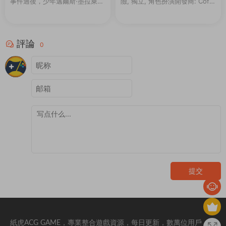
事件過後，少年邁爾斯·墨拉萊斯
險, 獨立, 角色扮演開發商: Coffe
一邊努力适應新家的生活，一邊
e Stain North AB發行商: Coffe
追随導師彼得·帕克的腳步，成爲
e Stain ...
新一代的蜘蛛俠。然而，當一場
激烈的權力鬥争威...
評論
0
提交
紙虎ACG GAME，專業整合遊戲資源，每日更新，數萬位用戶，百