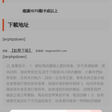
建議1070顯卡或以上
下載地址
[erphpdown]
【點擊下載】
度盤：
安裝碼：letgame2021.com
[/erphpdown]
溫馨提示： 1、網站爲純屬個人愛好收集。并不具備版權，僅
供試閱，僅供學習交流,請于下載後24小時内删除，小夥伴們如
果喜歡，且有支付能力，請您一定支持正版。隻有支持正版才能
促進整個行業的良性發展，刺激作者的創作熱情 2、站内所有版
權歸原作者及發行商所有。如有侵犯到您的權益，請聯系我們，
确認之後立即删除。爲此給您帶來的不便，敬請諒解！ 3、如有
鏈接失效請在下方評論區留言，站長看到後第一時間給您補鏈