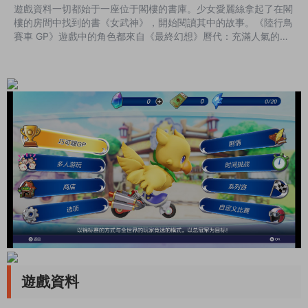
遊戲資料一切都始于一座位于閣樓的書庫。少女愛麗絲拿起了在閣
樓的房間中找到的書《女武神》，開始閱讀其中的故事。《陸行鳥
賽車 GP》遊戲中的角色都來自《最終幻想》曆代：充滿人氣的陸
行鳥，可愛的莫古力，神秘的黑魔導士，漂亮的白魔MM，加上活
力十足的音樂，讓玩膩了“大作”的玩家能感受到小品級遊戲的可
愛！模拟器遊戲比較吃配置，配置較低的自行斟酌。運行方式遊戲
安裝後即可遊玩。本站默認所有遊戲都請在英文路徑下運行。例如
（D：/game/123/） 錯誤示範（D：/遊戲/一二三）如個遇到問題
請搜索下載站内【3D...
遊戲資料