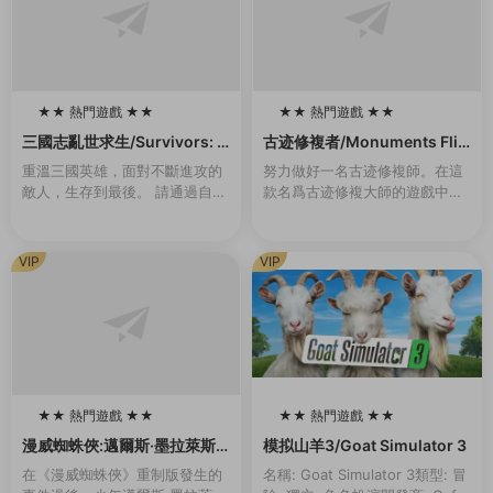
★★ 熱門遊戲 ★★
★★ 熱門遊戲 ★★
100
100
三國志亂世求生/Survivors: T
古迹修複者/Monuments Flip
hree Kingdoms（Build.993
per
重溫三國英雄，面對不斷進攻的
努力做好一名古迹修複師。在這
0442-1.1）
敵人，生存到最後。 請通過自己
款名爲古迹修複大師的遊戲中你
的戰略和技能,将自己喜歡的三國
将會作爲一名對古迹進行修複工
志英雄重生爲真正的英雄，帶領
作的專業人員去完成各種任務。
副官出生入死，再次成爲在曆史
你将在世界上最偉大的古建築中
VIP
VIP
戰場上不斷成長的...
選出你要進行修複的那...
★★ 熱門遊戲 ★★
★★ 熱門遊戲 ★★
100
100
漫威蜘蛛俠:邁爾斯·墨拉萊斯
模拟山羊3/Goat Simulator 3
的崛起/Marvel’s Spider-Ma
在《漫威蜘蛛俠》重制版發生的
名稱: Goat Simulator 3類型: 冒
n: Miles Morales