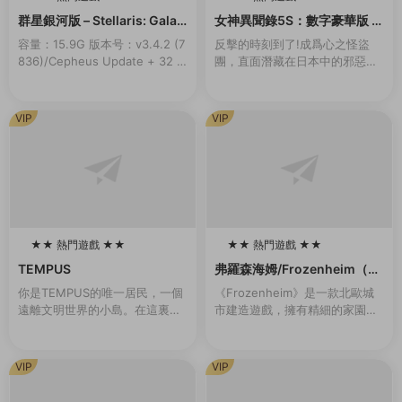
100
100
群星銀河版 – Stellaris: Galax
女神異聞錄5S：數字豪華版 –
y Edition
persona 5 Strikers: Digital
容量：15.9G 版本号：v3.4.2 (7
反擊的時刻到了!成爲心之怪盜
Deluxe Edition
836)/Cepheus Update + 32 D
團，直面潛藏在日本中的邪惡。
LCs/Bonuses新增官中準備好展
本應是與夥伴們快樂的夏季旅
開您的旅程，在星際間探索、...
行，卻與扭曲的現實一同發生劇
變……揭露真相，奪回在事件中
VIP
VIP
心的人們被囚禁的心靈！...
★★ 熱門遊戲 ★★
★★ 熱門遊戲 ★★
100
100
TEMPUS
弗羅森海姆/Frozenheim（v1.
2.0.1）
你是TEMPUS的唯一居民，一個
《Frozenheim》是一款北歐城
遠離文明世界的小島。在這裏，
市建造遊戲，擁有精細的家園管
你過着甯靜無憂無慮的生活。但
理和即時戰略玩法。帶領你的維
有一天晚上，一道耀眼的燈光出
京部族在冰冷的北地挺過各種艱
現，伴随着雷鳴般的聲音。從那
難險阻，跨越季節，年複一年地
VIP
VIP
一刻起，一切都變...
發展壯大。建...