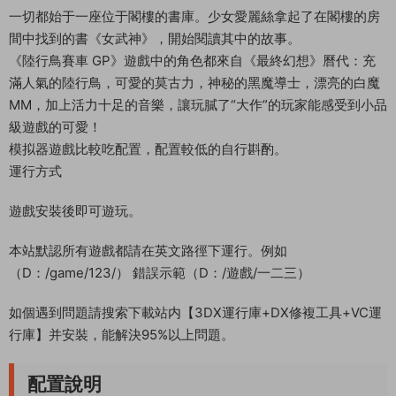
一切都始于一座位于閣樓的書庫。少女愛麗絲拿起了在閣樓的房
間中找到的書《女武神》，開始閱讀其中的故事。
《陸行鳥賽車 GP》遊戲中的角色都來自《最終幻想》曆代：充
滿人氣的陸行鳥，可愛的莫古力，神秘的黑魔導士，漂亮的白魔
MM，加上活力十足的音樂，讓玩膩了“大作”的玩家能感受到小品
級遊戲的可愛！
模拟器遊戲比較吃配置，配置較低的自行斟酌。
運行方式
遊戲安裝後即可遊玩。
本站默認所有遊戲都請在英文路徑下運行。例如
（D：/game/123/） 錯誤示範（D：/遊戲/一二三）
如個遇到問題請搜索下載站内【3DX運行庫+DX修複工具+VC運
行庫】并安裝，能解決95%以上問題。
配置說明